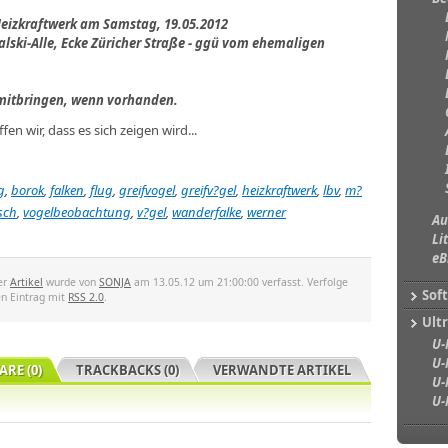
izkraftwerk am Samstag, 19.05.2012
alski-Alle, Ecke Züricher Straße - ggü vom ehemaligen
s mitbringen, wenn vorhanden.
en wir, dass es sich zeigen wird...
g
,
borok
,
falken
,
flug
,
greifvogel
,
greifv?gel
,
heizkraftwerk
,
lbv
,
m?
sch
,
vogelbeobachtung
,
v?gel
,
wanderfalke
,
werner
Au
Li
eB
er
Artikel
wurde von
SONJA
am 13.05.12 um 21:00:00 verfasst. Verfolge
Sof
en Eintrag mit
RSS 2.0
.
Ultr
U-
U-
RE (0)
TRACKBACKS (0)
VERWANDTE ARTIKEL
U-
U-