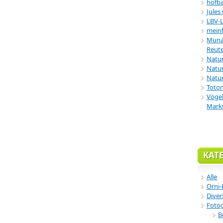
hofba
Jules
LBV-
meinf
Munar
Reute
Natu
Natur
Natur
Toton
Vögel
Mark
KAT
Alle
Orni-
Diver
Fotog
B