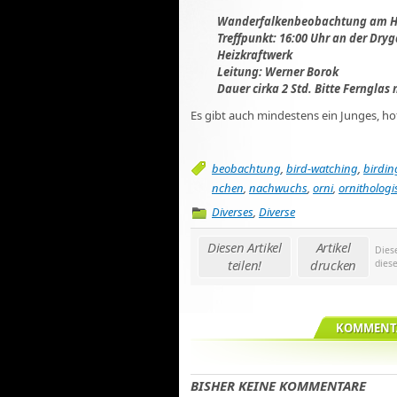
Wanderfalkenbeobachtung am He
Treffpunkt: 16:00 Uhr an der Dryg
Heizkraftwerk
Leitung: Werner Borok
Dauer cirka 2 Std. Bitte Ferngla
Es gibt auch mindestens ein Junges, hoff
beobachtung
,
bird-watching
,
birdin
nchen
,
nachwuchs
,
orni
,
ornithologi
Diverses
,
Diverse
Diesen Artikel
Artikel
Dies
teilen!
drucken
dies
KOMMENTA
BISHER KEINE KOMMENTARE