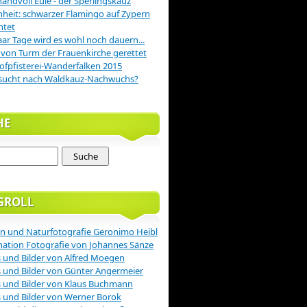
handvoll Eule - der Sperlingskauz
nheit: schwarzer Flamingo auf Zypern
htet
aar Tage wird es wohl noch dauern...
 von Turm der Frauenkirche gerettet
ofpfisterei-Wanderfalken 2015
sucht nach Waldkauz-Nachwuchs?
HE
GROLL
n und Naturfotografie Geronimo Heibl
nation Fotografie von Johannes Sänze
 und Bilder von Alfred Moegen
 und Bilder von Günter Angermeier
 und Bilder von Klaus Buchmann
 und Bilder von Werner Borok