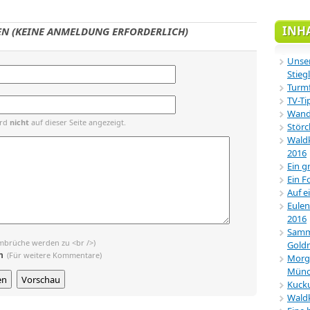
INH
N (KEINE ANMELDUNG ERFORDERLICH)
Unser
Stiegl
Turmf
TV-Ti
Wande
ird
nicht
auf dieser Seite angezeigt.
Störc
Waldk
2016
Ein g
Ein F
Auf e
Eulen
2016
Samml
mbrüche werden zu <br />)
Gold
n
(Für weitere Kommentare)
Morg
Münc
Kucku
Wald