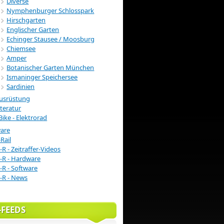
Diverse
Nymphenburger Schlosspark
Hirschgarten
Englischer Garten
Echinger Stausee / Moosburg
Chiemsee
Amper
Botanischer Garten München
Ismaninger Speichersee
Sardinien
usrüstung
iteratur
Bike - Elektrorad
ware
Rail
-R - Zeitraffer-Videos
-R - Hardware
-R - Software
-R - News
-FEEDS