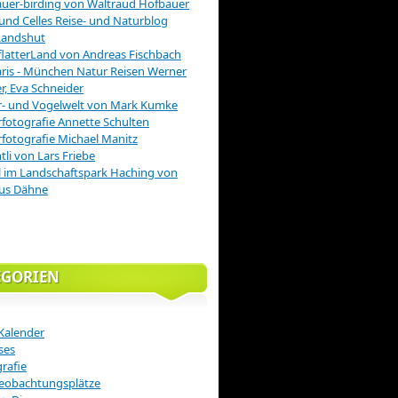
uer-birding von Waltraud Hofbauer
 und Celles Reise- und Naturblog
Landshut
latterLand von Andreas Fischbach
is - München Natur Reisen Werner
r, Eva Schneider
r- und Vogelwelt von Mark Kumke
fotografie Annette Schulten
fotografie Michael Manitz
tli von Lars Friebe
 im Landschaftspark Haching von
us Dähne
EGORIEN
Kalender
ses
rafie
eobachtungsplätze