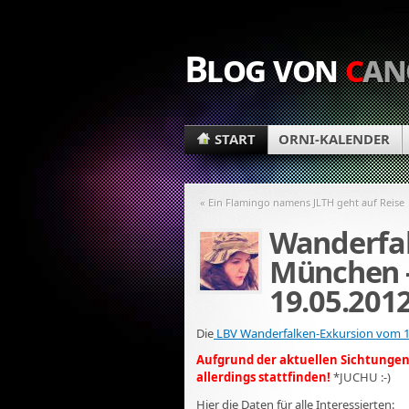
Blog von
c
an
START
ORNI-KALENDER
« Ein Flamingo namens JLTH geht auf Reise
Wanderfa
München -
19.05.201
Die
LBV Wanderfalken-Exkursion vom 1
Aufgrund der aktuellen Sichtungen
allerdings stattfinden!
*JUCHU :-)
Hier die Daten für alle Interessierten: