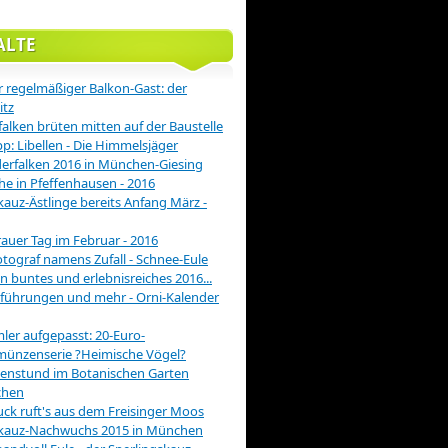
ALTE
 regelmäßiger Balkon-Gast: der
itz
alken brüten mitten auf der Baustelle
pp: Libellen - Die Himmelsjäger
rfalken 2016 in München-Giesing
he in Pfeffenhausen - 2016
auz-Ästlinge bereits Anfang März -
rauer Tag im Februar - 2016
otograf namens Zufall - Schnee-Eule
in buntes und erlebnisreiches 2016...
führungen und mehr - Orni-Kalender
er aufgepasst: 20-Euro-
münzenserie ?Heimische Vögel?
enstund im Botanischen Garten
hen
ck ruft's aus dem Freisinger Moos
kauz-Nachwuchs 2015 in München