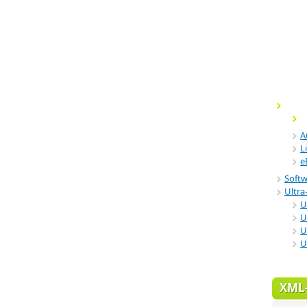
A
L
e
Soft
Ultra-
U
U
U
U
XML