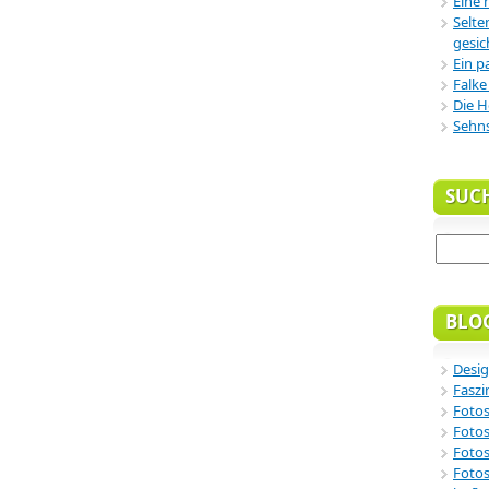
Eine 
Selte
gesic
Ein p
Falke
Die H
Sehn
SUC
BLO
Desig
Faszi
Fotos
Fotos
Fotos
Fotos