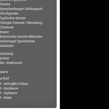
Diverse
Nymphenburger Schlosspark
Hirschgarten
Englischer Garten
Echinger Stausee / Moosburg
Chiemsee
Amper
Botanischer Garten München
Ismaninger Speichersee
Sardinien
srüstung
teratur
ike - Elektrorad
tware
a-Rail
R - Zeitraffer-Videos
R - Hardware
R - Software
R - News