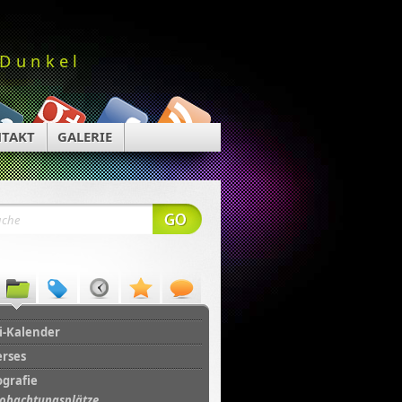
 Dunkel
TAKT
GALERIE
i-Kalender
erses
ografie
obachtungsplätze