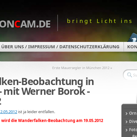
on
c
am.de
bringt Licht ins
ÜBER UNS / IMPRESSUM / DATENSCHUTZERKLÄRUNG
KON
Erste Mauersegler in München 2012 »
lken-Beobachtung in
 mit Werner Borok -
2
2.05.2012
ist ja leider entfallen.
Orn
 wird die Wanderfalken-Beobachtung am 19.05.2012
Div
Fot
Be