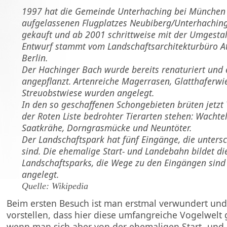
1997 hat die Gemeinde Unterhaching bei München 
aufgelassenen Flugplatzes Neubiberg/Unterhachin
gekauft und ab 2001 schrittweise mit der Umgesta
Entwurf stammt vom Landschaftsarchitekturbüro Ate
Berlin.
Der Hachinger Bach wurde bereits renaturiert und
angepflanzt. Artenreiche Magerrasen, Glatthaferwi
Streuobstwiese wurden angelegt.
In den so geschaffenen Schongebieten brüten jetzt 
der Roten Liste bedrohter Tierarten stehen: Wachtel
Saatkrähe, Dorngrasmücke und Neuntöter.
Der Landschaftspark hat fünf Eingänge, die untersc
sind. Die ehemalige Start- und Landebahn bildet di
Landschaftsparks, die Wege zu den Eingängen sind
angelegt.
Quelle: Wikipedia
Beim ersten Besuch ist man erstmal verwundert und 
vorstellen, dass hier diese umfangreiche Vogelwelt g
wenn man sich aber von der ehemaligen Start- und