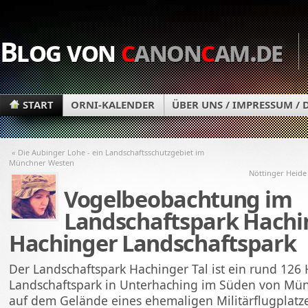
Blog von
c
anon
c
am.de
START
ORNI-KALENDER
ÜBER UNS / IMPRESSUM /
« Die Aubinger Lohe - ein Landschaftsschutzgebiet im
Münchner Westen
Nöttinger Heide 
Vogelbeobachtung im
Landschaftspark Hachin
Hachinger Landschaftspark
Der Landschaftspark Hachinger Tal ist ein rund 126
Landschaftspark in Unterhaching im Süden von Mün
auf dem Gelände eines ehemaligen Militärflugplatzes