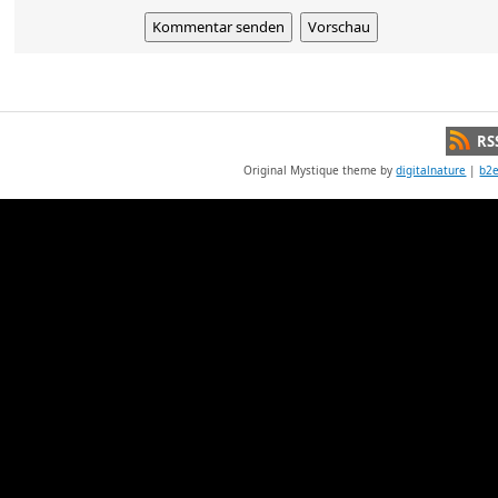
RS
Original Mystique theme by
digitalnature
|
b2e