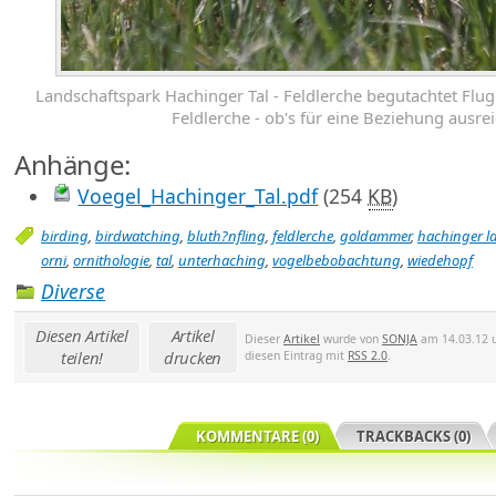
Landschaftspark Hachinger Tal - Feldlerche begutachtet Flu
Feldlerche - ob's für eine Beziehung ausrei
Anhänge:
Voegel_Hachinger_Tal.pdf
(254
KB
)
birding
,
birdwatching
,
bluth?nfling
,
feldlerche
,
goldammer
,
hachinger l
orni
,
ornithologie
,
tal
,
unterhaching
,
vogelbebobachtung
,
wiedehopf
Diverse
Diesen Artikel
Artikel
Dieser
Artikel
wurde von
SONJA
am 14.03.12 u
teilen!
drucken
diesen Eintrag mit
RSS 2.0
.
KOMMENTARE (0)
TRACKBACKS (0)