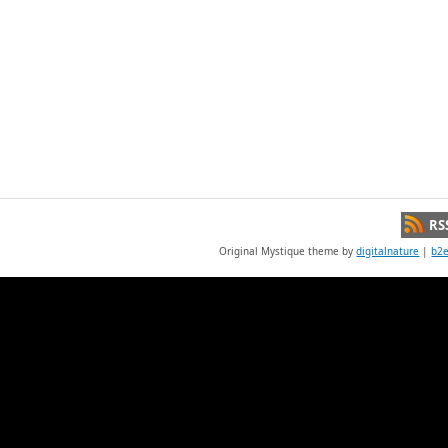
RS
Original Mystique theme by
digitalnature
|
b2e