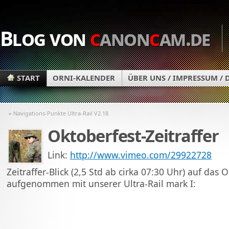
Blog von
c
anon
c
am.de
START
ORNI-KALENDER
ÜBER UNS / IMPRESSUM /
« Navigations-Punkte Ultra-Rail V2.18
Oktoberfest-Zeitraffer
Link:
http://www.vimeo.com/29922728
Zeitraffer-Blick (2,5 Std ab cirka 07:30 Uhr) auf das 
aufgenommen mit unserer Ultra-Rail mark I: