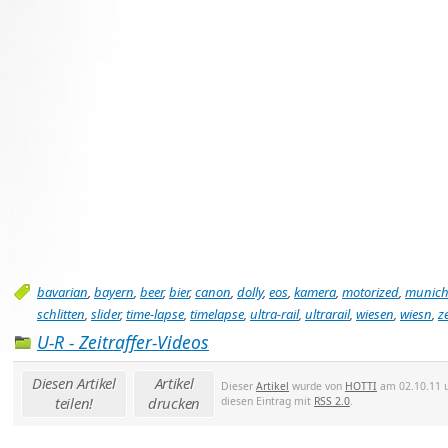
bavarian
,
bayern
,
beer
,
bier
,
canon
,
dolly
,
eos
,
kamera
,
motorized
,
munic
schlitten
,
slider
,
time-lapse
,
timelapse
,
ultra-rail
,
ultrarail
,
wiesen
,
wiesn
,
ze
U-R - Zeitraffer-Videos
Diesen Artikel
Artikel
Dieser
Artikel
wurde von
HOTTI
am 02.10.11 u
teilen!
drucken
diesen Eintrag mit
RSS 2.0
.