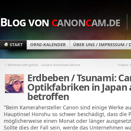
Blog von
c
anon
c
am.de
START
ORNI-KALENDER
ÜBER UNS / IMPRESSUM /
« Wiesenbrütergebiet - Loisach-Kochelsee-Moore
Videos: 
Erdbeben / Tsunami: C
Optikfabriken in Japan
betroffen
"Beim Kamerahersteller Canon sind einige Werke au
Hauptinsel Honshu so schwer beschädigt, dass die 
möglicherweise einen Monat oder länger ausgesetz
Sollte dies der Fall sein, werde das Unternehmen wa