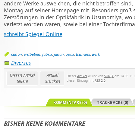
andere Werke ausweichen, die nicht betroffen sind,
Montag auf seiner Homepage mit. Besonders groß s
Zerstörungen in der Optikfabrik in Utsunomiya, wo 
verletzt worden waren, sowie bei einer Tochterfirm
schreibt Spiegel Online
canon
,
erdbeben
,
fabrik
,
japan
,
optik
,
tsunami
,
werk
Diverses
Diesen Artikel
Artikel
Dieser
Artikel
wurde von
SONJA
am 14.03.11 u
teilen!
drucken
diesen Eintrag mit
RSS 2.0
.
KOMMENTARE (0)
TRACKBACKS (0)
BISHER KEINE KOMMENTARE