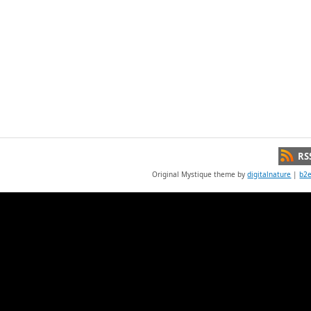
RS
Original Mystique theme by
digitalnature
|
b2e