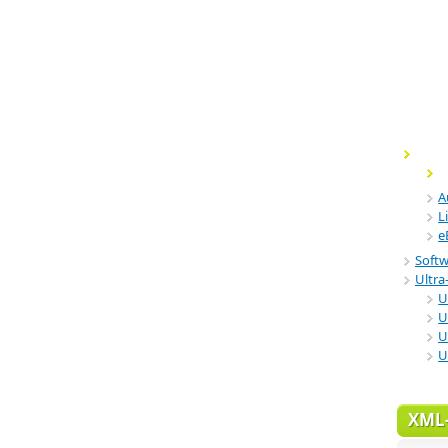
A
L
e
Soft
Ultra-
U
U
U
U
XML