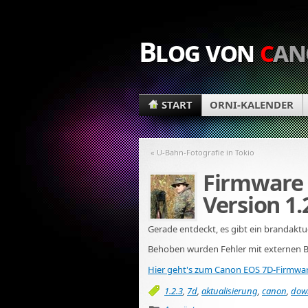
Blog von
c
an
START
ORNI-KALENDER
« U-Bahn-Fotografie in Tokio
Firmware 
Version 1.
Gerade entdeckt, es gibt ein brandakt
Behoben wurden Fehler mit externen B
Hier geht's zum Canon EOS 7D-Firmwar
1.2.3
,
7d
,
aktualisierung
,
canon
,
dow