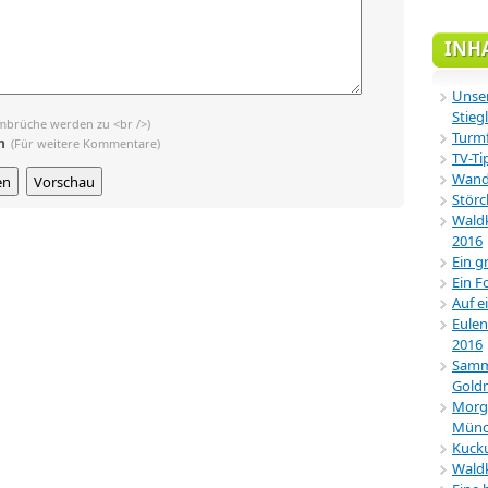
INH
Unser
Stiegl
mbrüche werden zu <br />)
Turmf
n
(Für weitere Kommentare)
TV-Ti
Wande
Störc
Waldk
2016
Ein g
Ein F
Auf e
Eulen
2016
Samml
Gold
Morg
Münc
Kucku
Wald