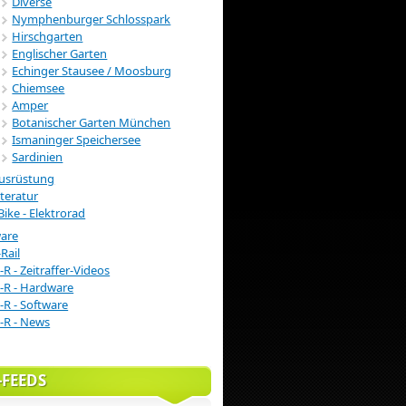
Diverse
Nymphenburger Schlosspark
Hirschgarten
Englischer Garten
Echinger Stausee / Moosburg
Chiemsee
Amper
Botanischer Garten München
Ismaninger Speichersee
Sardinien
usrüstung
iteratur
Bike - Elektrorad
ware
Rail
-R - Zeitraffer-Videos
-R - Hardware
-R - Software
-R - News
-FEEDS