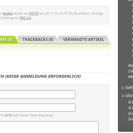
er
Artikel
wurde von
HOTTI
am 25.11.10 um 07:35:26 verfasst. Verfolge
en Eintrag mit
RSS 2.0
.
RE (0)
TRACKBACKS (0)
VERWANDTE ARTIKEL
Au
Li
N (KEINE ANMELDUNG ERFORDERLICH)
eB
Sof
Ultr
U-
U-
U-
ird
nicht
auf dieser Seite angezeigt.
U-