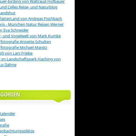
uer-birding von Waltraud Hofbauer
 und Celles Reise- und Naturblog
Landshut
latterLand von Andreas Fischbach
is - München Natur Reisen Werner
r, Eva Schneider
r- und Vogelwelt von Mark Kumke
fotografie Annette Schulten
fotografie Michael Manitz
tli von Lars Friebe
 im Landschaftspark Haching von
us Dähne
EGORIEN
Kalender
ses
rafie
eobachtungsplätze