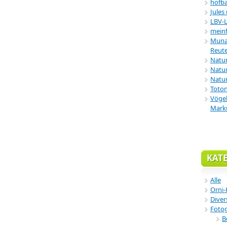
hofba
Jules
LBV-
meinf
Munar
Reute
Natu
Natur
Natur
Toton
Vögel
Mark
KAT
Alle
Orni-
Diver
Fotog
B