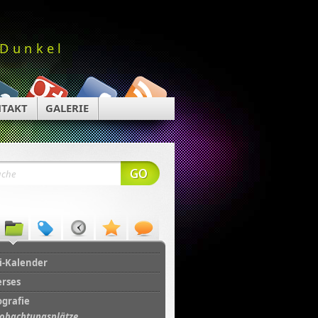
 Dunkel
TAKT
GALERIE
i-Kalender
erses
ografie
obachtungsplätze