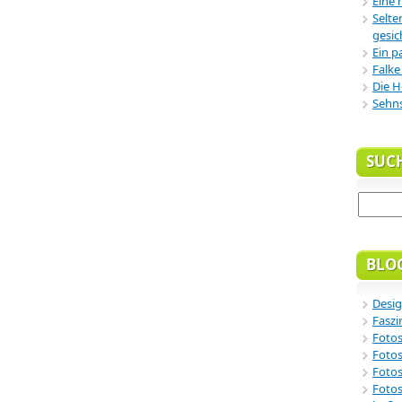
Eine 
Selte
gesic
Ein p
Falke
Die H
Sehn
SUC
BLO
Desig
Faszi
Fotos
Fotos
Fotos
Fotos