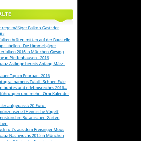
ALTE
 regelmäßiger Balkon-Gast: der
itz
alken brüten mitten auf der Baustelle
pp: Libellen - Die Himmelsjäger
rfalken 2016 in München-Giesing
he in Pfeffenhausen - 2016
auz-Ästlinge bereits Anfang März -
rauer Tag im Februar - 2016
otograf namens Zufall - Schnee-Eule
in buntes und erlebnisreiches 2016...
führungen und mehr - Orni-Kalender
er aufgepasst: 20-Euro-
münzenserie ?Heimische Vögel?
enstund im Botanischen Garten
hen
ck ruft's aus dem Freisinger Moos
kauz-Nachwuchs 2015 in München