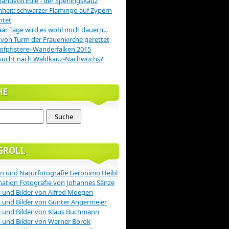
handvoll Eule - der Sperlingskauz
nheit: schwarzer Flamingo auf Zypern
htet
aar Tage wird es wohl noch dauern...
 von Turm der Frauenkirche gerettet
ofpfisterei-Wanderfalken 2015
sucht nach Waldkauz-Nachwuchs?
HE
GROLL
n und Naturfotografie Geronimo Heibl
nation Fotografie von Johannes Sänze
 und Bilder von Alfred Moegen
 und Bilder von Günter Angermeier
 und Bilder von Klaus Buchmann
 und Bilder von Werner Borok