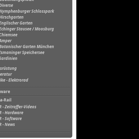
Diverse
Nymphenburger Schlosspark
Hirschgarten
Englischer Garten
Echinger Stausee / Moosburg
Chiemsee
Amper
Botanischer Garten München
Ismaninger Speichersee
Sardinien
srüstung
teratur
ike - Elektrorad
tware
a-Rail
R - Zeitraffer-Videos
R - Hardware
R - Software
R - News