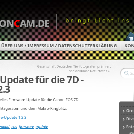
on
c
am.de
bringt Licht ins
ÜBER UNS / IMPRESSUM / DATENSCHUTZERKLÄRUNG
KON
Gesellschaft Deutscher Tierfotografen prämiert
spektakuläre Naturfotos »
Update für die 7D -
2.3
uelles Firmware-Update für die Canon EOS 7D
litzgeräten und dem Makro-Ringblitz.
Orn
e-Update 1.2.3
Div
nload
,
eos
,
firmware
,
update
Fot
Be