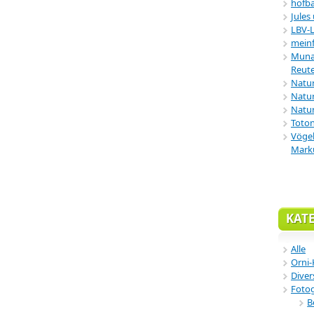
hofba
Jules
LBV-
meinf
Munar
Reute
Natu
Natur
Natur
Toton
Vögel
Mark
KAT
Alle
Orni-
Diver
Fotog
B