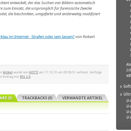
hdient entwickelt, der das Suchen von Bildern automatisch
 zum Einsatz, die ursprünglich für forensische Zwecke
ndet, die beschnitten, umgefärbt und anderweitig modifiziert
rklau im Internet - Strafen oder sein lassen?
von Robert
Au
Li
er
Artikel
wurde von
HOTTI
am 17.10.10 um 09:39:51 verfasst. Verfolge
eB
en Eintrag mit
RSS 2.0
.
Sof
Ultr
RE (0)
TRACKBACKS (0)
VERWANDTE ARTIKEL
U-
U-
U-
U-