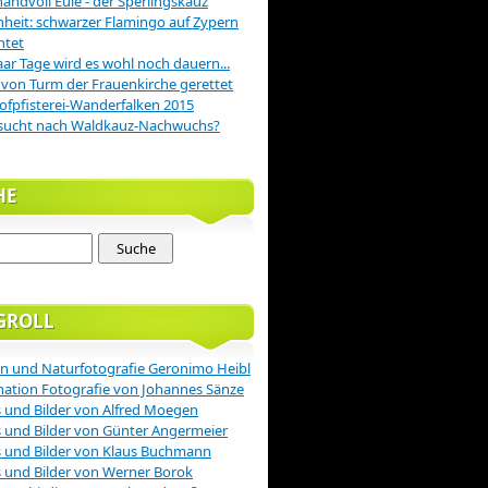
handvoll Eule - der Sperlingskauz
nheit: schwarzer Flamingo auf Zypern
htet
aar Tage wird es wohl noch dauern...
 von Turm der Frauenkirche gerettet
ofpfisterei-Wanderfalken 2015
sucht nach Waldkauz-Nachwuchs?
HE
GROLL
n und Naturfotografie Geronimo Heibl
nation Fotografie von Johannes Sänze
 und Bilder von Alfred Moegen
 und Bilder von Günter Angermeier
 und Bilder von Klaus Buchmann
 und Bilder von Werner Borok