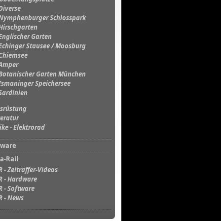
Diverse
Nymphenburger Schlosspark
Hirschgarten
Englischer Garten
Echinger Stausee / Moosburg
Chiemsee
Amper
Botanischer Garten München
Ismaninger Speichersee
Sardinien
srüstung
teratur
ike - Elektrorad
tware
a-Rail
R - Zeitraffer-Videos
R - Hardware
R - Software
R - News