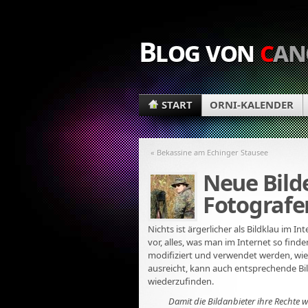
Blog von
c
an
START
ORNI-KALENDER
« Bekassine am Echinger Stausee
Neue Bild
Fotografe
Nichts ist ärgerlicher als Bildklau im I
vor, alles, was man im Internet so finde
modifiziert und verwendet werden, wie'
ausreicht, kann auch entsprechende B
wiederzufinden.
Damit die Bildanbieter ihre Recht