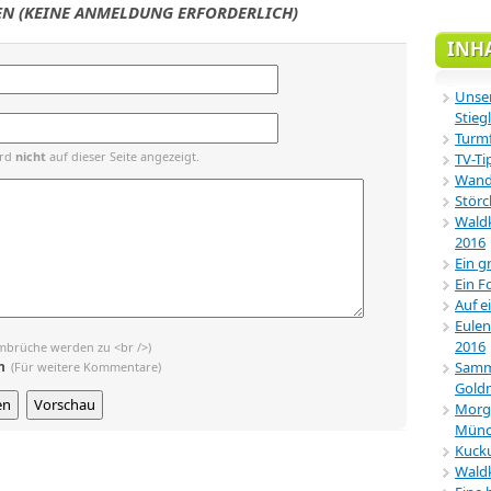
N (KEINE ANMELDUNG ERFORDERLICH)
INH
Unser
Stiegl
Turmf
ird
nicht
auf dieser Seite angezeigt.
TV-Ti
Wande
Störc
Waldk
2016
Ein g
Ein F
Auf e
Eulen
2016
mbrüche werden zu <br />)
n
Samml
(Für weitere Kommentare)
Gold
Morg
Münc
Kucku
Wald