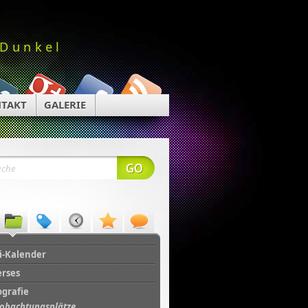
 Dunkel
TAKT
GALERIE
i-Kalender
erses
ografie
obachtungsplätze