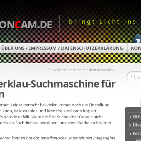
on
c
am.de
bringt Licht ins
ÜBER UNS / IMPRESSUM / DATENSCHUTZERKLÄRUNG
KON
Ein weiterer Versuch mit dem Kowa 883 »
erklau-Suchmaschine für
n
nternet. Leider herrscht bei vielen immer noch die Einstellung
n kann, ist kostenlos und lizenzfrei und kann kopiert,
Orn
s gerade gefällt. Wem die Bild-Suche über Google nicht
ilderklau-Suchdienste bemühen, um seine Werke im Internet
Div
Fot
e wahren können hat das amerikanische Unternehmen Imagerights
Be