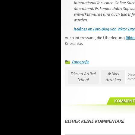
International Inc. einen Online-Suc
übernimmt. Es kommt dabei Software
entwickelt wurde und auch Bilder fi
wurden.
heißt es im Foto-Blog von Viktor Dite
Auch interessant, die Überlegung
Bilde
Kneschke.
Fotografie
Diesen Artikel
Artikel
Dies
teilen!
drucken
dies
KOMMENTA
BISHER KEINE KOMMENTARE