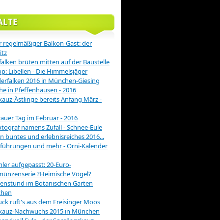
ALTE
 regelmäßiger Balkon-Gast: der
itz
alken brüten mitten auf der Baustelle
pp: Libellen - Die Himmelsjäger
rfalken 2016 in München-Giesing
he in Pfeffenhausen - 2016
auz-Ästlinge bereits Anfang März -
rauer Tag im Februar - 2016
otograf namens Zufall - Schnee-Eule
in buntes und erlebnisreiches 2016...
führungen und mehr - Orni-Kalender
er aufgepasst: 20-Euro-
münzenserie ?Heimische Vögel?
enstund im Botanischen Garten
hen
ck ruft's aus dem Freisinger Moos
kauz-Nachwuchs 2015 in München