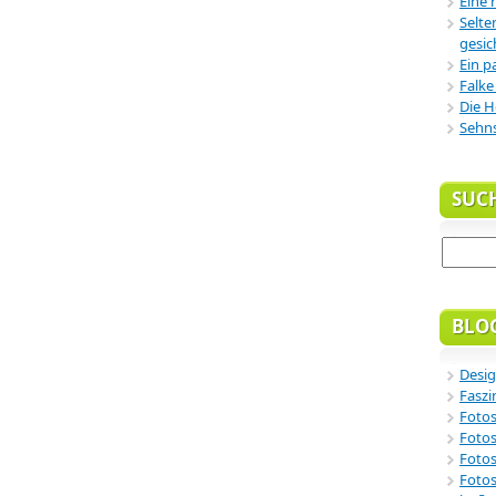
Eine 
Selte
gesic
Ein p
Falke
Die H
Sehn
SUC
BLO
Desig
Faszi
Fotos
Fotos
Fotos
Fotos