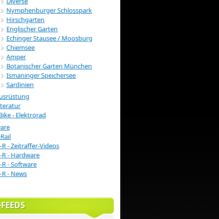
Diverse
Nymphenburger Schlosspark
Hirschgarten
Englischer Garten
Echinger Stausee / Moosburg
Chiemsee
Amper
Botanischer Garten München
Ismaninger Speichersee
Sardinien
usrüstung
iteratur
Bike - Elektrorad
ware
Rail
-R - Zeitraffer-Videos
-R - Hardware
-R - Software
-R - News
-FEEDS