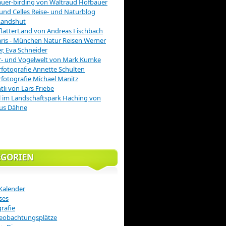
uer-birding von Waltraud Hofbauer
 und Celles Reise- und Naturblog
Landshut
latterLand von Andreas Fischbach
is - München Natur Reisen Werner
r, Eva Schneider
r- und Vogelwelt von Mark Kumke
fotografie Annette Schulten
fotografie Michael Manitz
tli von Lars Friebe
 im Landschaftspark Haching von
us Dähne
EGORIEN
Kalender
ses
rafie
eobachtungsplätze