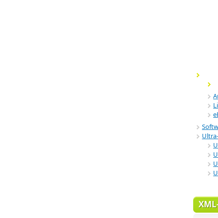
A
L
e
Soft
Ultra-
U
U
U
U
XML