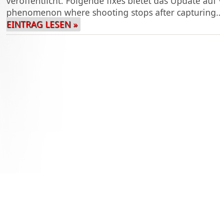
veröffentlicht. Folgende fixes bietet das Update auf 
phenomenon where shooting stops after capturin
EINTRAG LESEN »