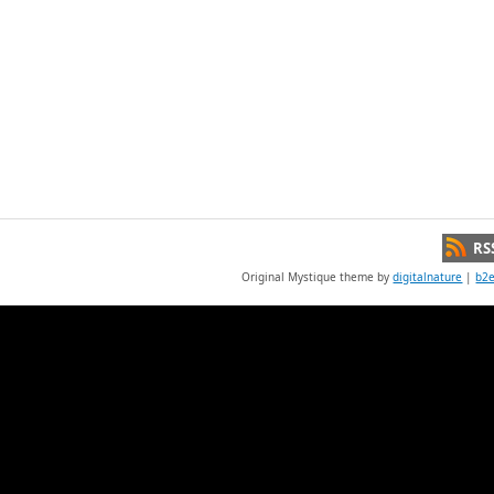
RS
Original Mystique theme by
digitalnature
|
b2e